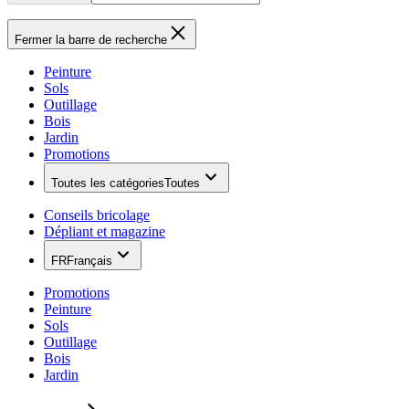
Fermer la barre de recherche
Peinture
Sols
Outillage
Bois
Jardin
Promotions
Toutes les catégories
Toutes
Conseils bricolage
Dépliant et magazine
FR
Français
Promotions
Peinture
Sols
Outillage
Bois
Jardin