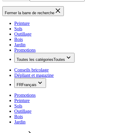
Fermer la barre de recherche
Peinture
Sols
Outillage
Bois
Jardin
Promotions
Toutes les catégories
Toutes
Conseils bricolage
Dépliant et magazine
FR
Français
Promotions
Peinture
Sols
Outillage
Bois
Jardin