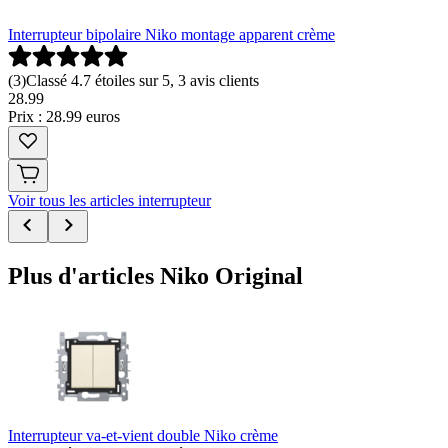
Interrupteur bipolaire Niko montage apparent crème
(
3
)
Classé 4.7 étoiles sur 5, 3 avis clients
28
.
99
Prix : 28.99 euros
Voir tous les articles interrupteur
Plus d'articles Niko Original
Interrupteur va-et-vient double Niko crème