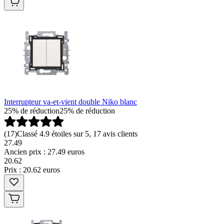
Interrupteur va-et-vient double Niko blanc
25% de réduction
25% de réduction
(
17
)
Classé 4.9 étoiles sur 5, 17 avis clients
27.49
Ancien prix : 27.49 euros
20
.
62
Prix : 20.62 euros