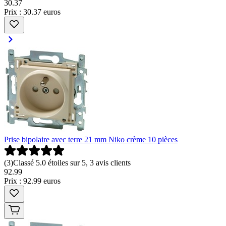
30
.
37
Prix : 30.37 euros
Prise bipolaire avec terre 21 mm Niko crème 10 pièces
(
3
)
Classé 5.0 étoiles sur 5, 3 avis clients
92
.
99
Prix : 92.99 euros