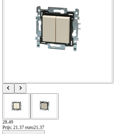
28.49
Prijs: 21.37 euro
21
.
37