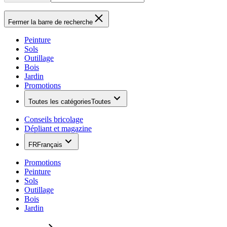
Fermer la barre de recherche
Peinture
Sols
Outillage
Bois
Jardin
Promotions
Toutes les catégories
Toutes
Conseils bricolage
Dépliant et magazine
FR
Français
Promotions
Peinture
Sols
Outillage
Bois
Jardin