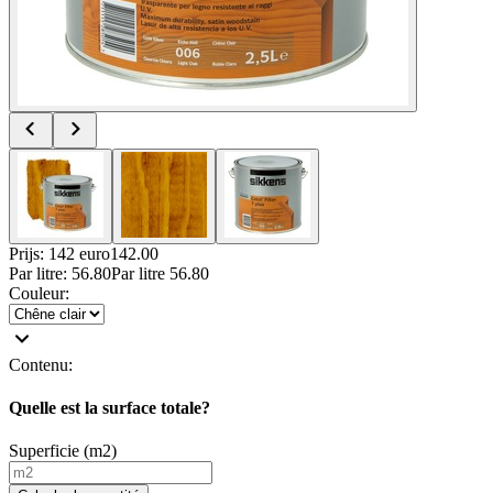
Prijs: 142 euro
142
.
00
Par
litre
:
56.80
Par
litre
56.80
Couleur
:
Contenu
:
Quelle est la surface totale?
Superficie (m2)