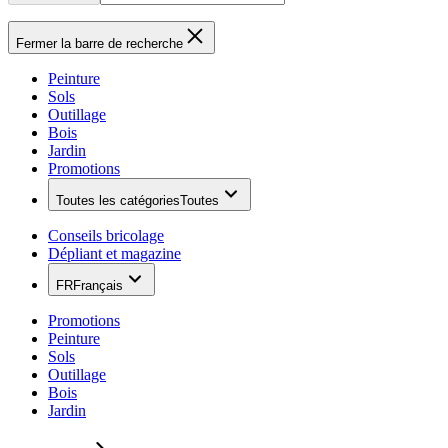
Fermer la barre de recherche
Peinture
Sols
Outillage
Bois
Jardin
Promotions
Toutes les catégories
Toutes
Conseils bricolage
Dépliant et magazine
FR
Français
Promotions
Peinture
Sols
Outillage
Bois
Jardin