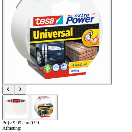
Prijs: 9.99 euro
9
.
99
Afmeting
: