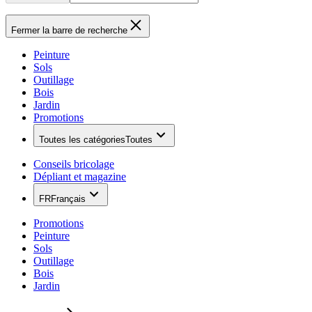
Fermer la barre de recherche
Peinture
Sols
Outillage
Bois
Jardin
Promotions
Toutes les catégories
Toutes
Conseils bricolage
Dépliant et magazine
FR
Français
Promotions
Peinture
Sols
Outillage
Bois
Jardin