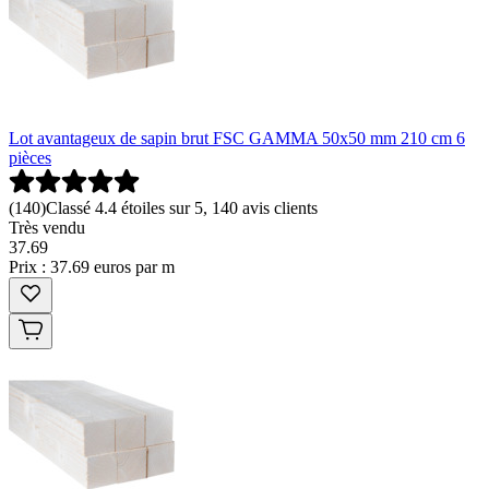
Lot avantageux de sapin brut FSC GAMMA 50x50 mm 210 cm 6
pièces
(
140
)
Classé 4.4 étoiles sur 5, 140 avis clients
Très vendu
37
.
69
Prix : 37.69 euros par m