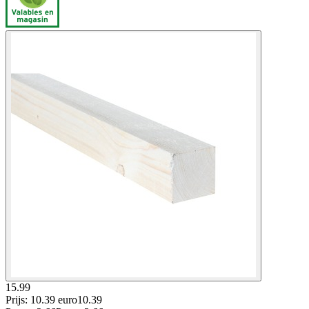
15.99
Prijs: 10.39 euro
10
.
39