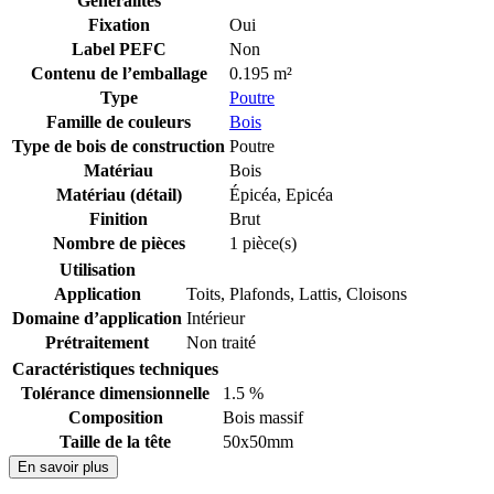
Généralités
Fixation
Oui
Label PEFC
Non
Contenu de l’emballage
0.195 m²
Type
Poutre
Famille de couleurs
Bois
Type de bois de construction
Poutre
Matériau
Bois
Matériau (détail)
Épicéa
,
Epicéa
Finition
Brut
Nombre de pièces
1 pièce(s)
Utilisation
Application
Toits
,
Plafonds
,
Lattis
,
Cloisons
Domaine d’application
Intérieur
Prétraitement
Non traité
Caractéristiques techniques
Tolérance dimensionnelle
1.5 %
Composition
Bois massif
Taille de la tête
50x50mm
En savoir plus