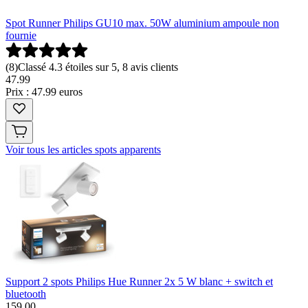
Spot Runner Philips GU10 max. 50W aluminium ampoule non
fournie
(
8
)
Classé 4.3 étoiles sur 5, 8 avis clients
47
.
99
Prix : 47.99 euros
Voir tous les articles spots apparents
Support 2 spots Philips Hue Runner 2x 5 W blanc + switch et
bluetooth
159
.
00