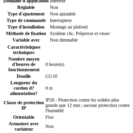
Domaine d'application
Intérieur
Réglable
Non
Type d'ajustement
Non ajustable
Type de commande
Interrupteur
Type d'installation
Montage au plafond
Méthode de fixation
Système clic
,
Prépercer et visser
Variable avec
Non dimmable
Caractéristiques
techniques
Nombre moyen
d'heures de
0 heure(s)
fonctionnement
Douille
GU10
Longueur du
cordon d?
0 m
alimentation?
IP20 - Protection contre les solides plus
Classe de protection
grands que 12 mm ; aucune protection contre
IP
l'humidité
Orientable
Fixe
Armature avec
Non
variateur