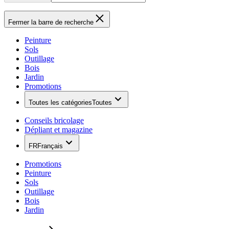
Fermer la barre de recherche
Peinture
Sols
Outillage
Bois
Jardin
Promotions
Toutes les catégories
Toutes
Conseils bricolage
Dépliant et magazine
FR
Français
Promotions
Peinture
Sols
Outillage
Bois
Jardin