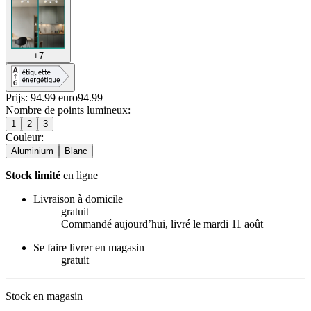
+
7
Prijs: 94.99 euro
94
.
99
Nombre de points lumineux
:
1
2
3
Couleur
:
Aluminium
Blanc
Stock limité
en ligne
Livraison à domicile
gratuit
Commandé aujourdʼhui, livré le mardi 11 août
Se faire livrer en magasin
gratuit
Stock en magasin