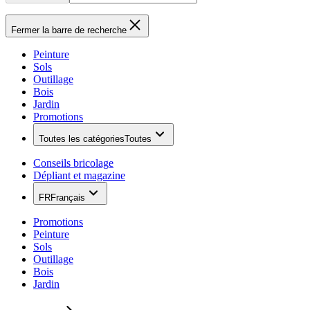
Fermer la barre de recherche
Peinture
Sols
Outillage
Bois
Jardin
Promotions
Toutes les catégories
Toutes
Conseils bricolage
Dépliant et magazine
FR
Français
Promotions
Peinture
Sols
Outillage
Bois
Jardin