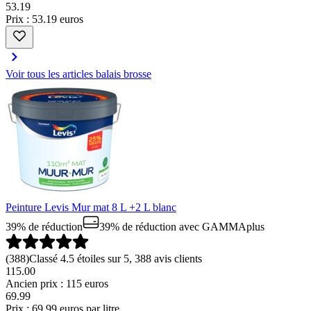
53
.
19
Prix : 53.19 euros
Voir tous les articles balais brosse
Peinture Levis Mur mat 8 L +2 L blanc
39% de réduction
39% de réduction
avec GAMMAplus
(
388
)
Classé 4.5 étoiles sur 5, 388 avis clients
115.00
Ancien prix : 115 euros
69
.
99
Prix : 69.99 euros par litre