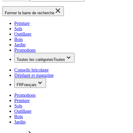
Fermer la barre de recherche
Peinture
Sols
Outillage
Bois
Jardin
Promotions
Toutes les catégories
Toutes
Conseils bricolage
Dépliant et magazine
FR
Français
Promotions
Peinture
Sols
Outillage
Bois
Jardin