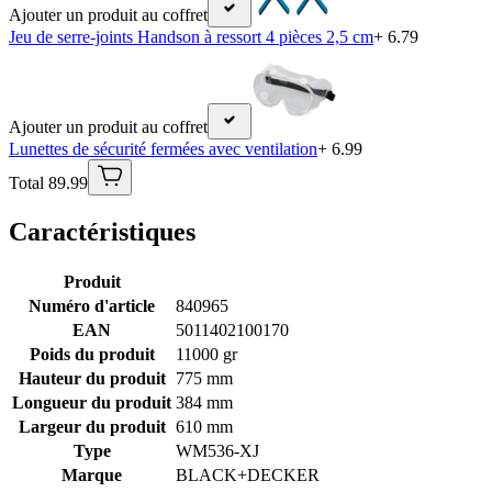
Ajouter un produit au coffret
Jeu de serre-joints Handson à ressort 4 pièces 2,5 cm
+ 6.79
Ajouter un produit au coffret
Lunettes de sécurité fermées avec ventilation
+ 6.99
Total 89.99
Caractéristiques
Produit
Numéro d'article
840965
EAN
5011402100170
Poids du produit
11000 gr
Hauteur du produit
775 mm
Longueur du produit
384 mm
Largeur du produit
610 mm
Type
WM536-XJ
Marque
BLACK+DECKER