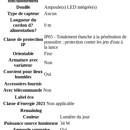
fonctionnement
Douille
Ampoule(s) LED intégrée(s)
Type de capteur
Aucun
Longueur du
cordon d?
0 m
alimentation?
IP65 - Totalement étanche à la pénétration de
Classe de protection
poussière ; protection contre les jets d'eau à
IP
la lance
Orientable
Fixe
Armature avec
Non
variateur
Convient pour lieux
Oui
humides
Accessoires fournis
Avec télécommande
Non
Label éco
Classe d'énergie 2021
Non applicable
Remaining
Couleur
Lumière du jour
Puissance source lumineuse
34 W
Ampoule comprise
Oui