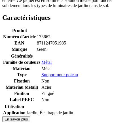
enterré. Ce piquet est en somme la solution idéale pour ancrer
solidement tous les types de luminaires de jardin dans le sol.
Caractéristiques
Produit
Numéro d'article
133662
EAN
8711247051985
Marque
Geen
Généralités
Famille de couleurs
Métal
Matériau
Métal
Type
Support pour poteau
Fixation
Non
Matériau (détail)
Acier
Finition
Zingué
Label PEFC
Non
Utilisation
Application
Jardin
,
Éclairage de jardin
En savoir plus