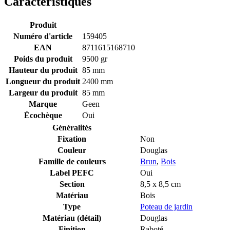
Caractéristiques
Produit
Numéro d'article
159405
EAN
8711615168710
Poids du produit
9500 gr
Hauteur du produit
85 mm
Longueur du produit
2400 mm
Largeur du produit
85 mm
Marque
Geen
Écochèque
Oui
Généralités
Fixation
Non
Couleur
Douglas
Famille de couleurs
Brun
,
Bois
Label PEFC
Oui
Section
8,5 x 8,5 cm
Matériau
Bois
Type
Poteau de jardin
Matériau (détail)
Douglas
Finition
Raboté