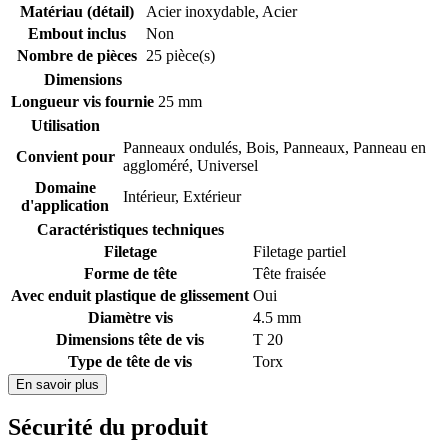
Matériau (détail)
Acier inoxydable
,
Acier
Embout inclus
Non
Nombre de pièces
25 pièce(s)
Dimensions
Longueur vis fournie
25 mm
Utilisation
Panneaux ondulés
,
Bois
,
Panneaux
,
Panneau en
Convient pour
aggloméré
,
Universel
Domaine
Intérieur
,
Extérieur
d'application
Caractéristiques techniques
Filetage
Filetage partiel
Forme de tête
Tête fraisée
Avec enduit plastique de glissement
Oui
Diamètre vis
4.5 mm
Dimensions tête de vis
T 20
Type de tête de vis
Torx
En savoir plus
Sécurité du produit