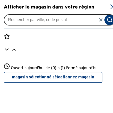
S
Afficher le magasin dans votre région
Petits travaux d’isolation
Rozenstraat 3
Ouvert aujourd'hui de {0} a {1}
Fermé aujourd'hui
3772JH Amersfoort
+31 01234567
magasin sélectionné
sélectionnez magasin
Plus d'infos sur ce magasin