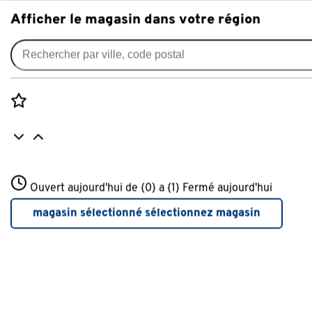
Afficher le magasin dans votre région
Tout pour votre jardin
Rozenstraat 3
Ouvert aujourd'hui de {0} a {1}
Fermé aujourd'hui
3772JH Amersfoort
+31 01234567
magasin sélectionné
sélectionnez magasin
Plus d'infos sur ce magasin
inspiration
Offrez-vous un salon de jardin qui
vous ressemble !