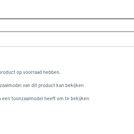
Home
Alle merken
MICHELIN
aan je winkelwagen
MICHELIN
 product op voorraad hebben.
nzaalmodel van dit product kan bekijken
MICHELIN Auto & fiets
n je winkelwagen:
én een toonzaalmodel heeft om te bekijken
misgegaan...