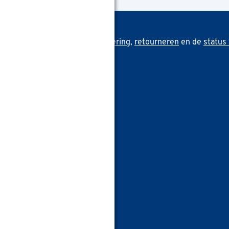
rden. Zoals informatie over
levering
,
retourneren
en de
status 