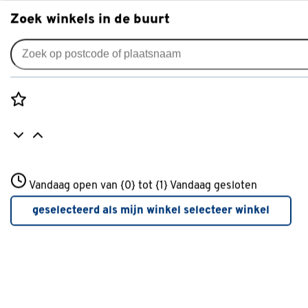
Zoek winkels in de buurt
Elektrisch gereedschap & powertools
Populaire filters
Rozenstraat 3
Vandaag open van {0} tot {1}
Vandaag gesloten
3772JH Amersfoort
Excentrische schuurmachine
Excentrische schuurmachine
(21)
+31 01234567
geselecteerd als mijn winkel
selecteer winkel
Meer over deze winkel
Bandschuurmachine
Bandschuurmachine
(8)
Vlakschuurmachine
Vlakschuurmachine
(11)
Bosch
Bosch
(20)