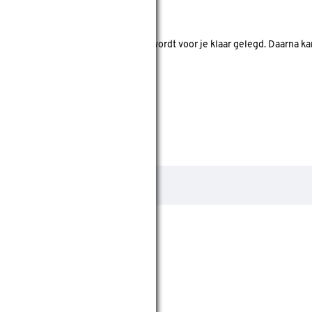
nde bouwmarkten bekijken.
d. Je betaalt online en het product wordt voor je klaar gelegd. Daarna k