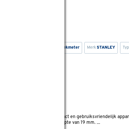
Merk
Bosch
Type
Afstandzoekmeter
Merk
STANLEY
Ty
wis filters
eviews
eriaal detector is een compact en gebruiksvriendelijk appara
etalen wandstijlen tot een diepte van 19 mm. ...