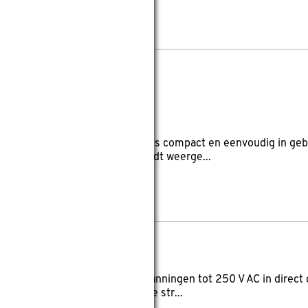
wis filters
eviews
ctor STHT0-77406 (type S200) is compact en eenvoudig in gebr
 een diepte van 19 mm, wat wordt weerge...
ltifunctioneel 250V
geschikt voor het testen van spanningen tot 250 V AC in direct 
3-36 V DC en elektromagnetische str...