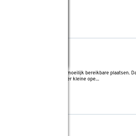
ra STHT0-77363
pectiecamera biedt zicht op moeilijk bereikbare plaatsen. Da
m brede camera kun je door zeer kleine ope...
gzoeker GMS 120-27
iew