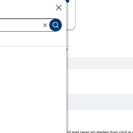
Sluiten
Sluiten
p
Meetgereedschap
Detector
 loodrecht wilt afstellen, handmatig of met laser wil meten: hier vind je