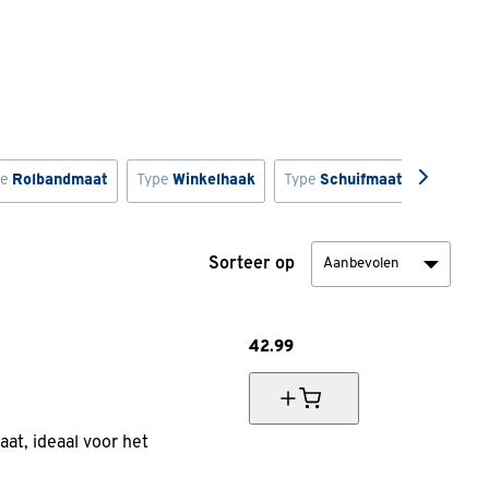
pe
Rolbandmaat
Type
Winkelhaak
Type
Schuifmaat
Type
Sta
Sorteer op
42.
99
at, ideaal voor het