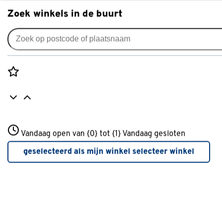
Zoek winkels in de buurt
Zagen
Je gekozen filters:
wis filters
Rozenstraat 3
Vandaag open van {0} tot {1}
Type
Figuurzaag
Vandaag gesloten
3772JH Amersfoort
+31 01234567
geselecteerd als mijn winkel
selecteer winkel
Meer over deze winkel
Type
Handzaag
(16)