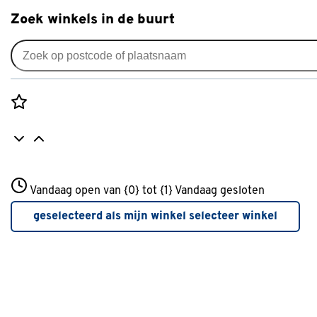
Zoek winkels in de buurt
Tuinonderhoud
Populaire filters
Rozenstraat 3
Vandaag open van {0} tot {1}
Vandaag gesloten
3772JH Amersfoort
Gardena
Gardena
(268)
+31 01234567
geselecteerd als mijn winkel
selecteer winkel
Meer over deze winkel
Slangenwagen
Slangenwagen
(12)
Slangklem
Slangklem
(13)
Spuitpistool
Spuitpistool
(26)