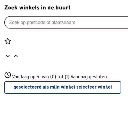
Zoek winkels in de buurt
Lak
Je gekozen filters:
wis filters
Rozenstraat 3
Vandaag open van {0} tot {1}
Kleurfamilie
Zwart
Vandaag gesloten
3772JH Amersfoort
+31 01234567
geselecteerd als mijn winkel
selecteer winkel
Meer over deze winkel
Kleurfamilie
Wit
(289)