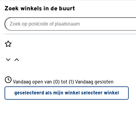
Zoek winkels in de buurt
Tuinpad of oprit aanleggen
Rozenstraat 3
Vandaag open van {0} tot {1}
Vandaag gesloten
3772JH Amersfoort
+31 01234567
geselecteerd als mijn winkel
selecteer winkel
Meer over deze winkel
stappenplan
Hoe maak ik een oprit met