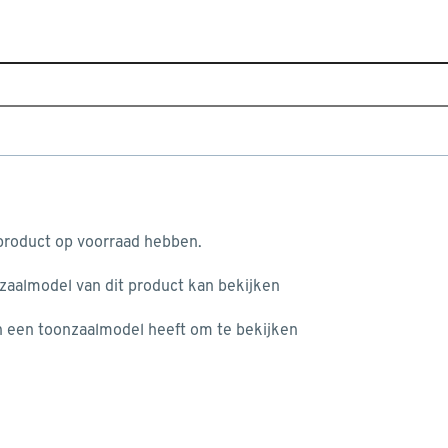
Sluiten
edschappen &
Home
Assortiment
Bouwmaterialen
Gipsplaten & 
Je gekozen filters:
aan je winkelwagen
 product op voorraad hebben.
Merk
Gyproc
nzaalmodel van dit product kan bekijken
n je winkelwagen:
én een toonzaalmodel heeft om te bekijken
Type
Gipsplaatschroef
(2)
Gipsplaatplug
(4)
misgegaan...