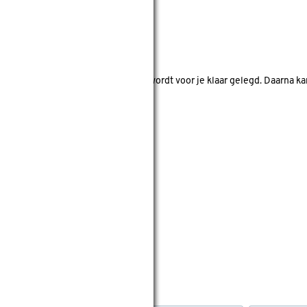
nde bouwmarkten bekijken.
d. Je betaalt online en het product wordt voor je klaar gelegd. Daarna k
 toebehoren