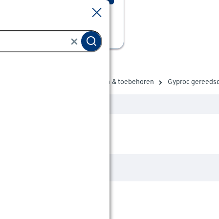
Sluiten
Sluiten
benodigdheden
Gereedschappen & toebehoren
Gyproc gereeds