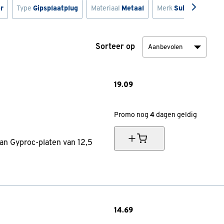
r
Type
Gipsplaatplug
Materiaal
Metaal
Merk
Suki
Type
G
Sorteer op
19.
09
20% korting vanaf €70
Promo nog
4
dagen geldig
an Gyproc-platen van 12,5
14.
69
20% korting vanaf €70