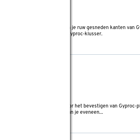
eviews
t deze kantenrasp. Hiermee kan je ruw gesneden kanten van G
de gereedschapskist van elke Gyproc-klusser.
 400 stuks
reviews
 schroeven van 25 mm lang voor het bevestigen van Gyproc-p
yp-profielen. Deze schroeven kan je eveneen...