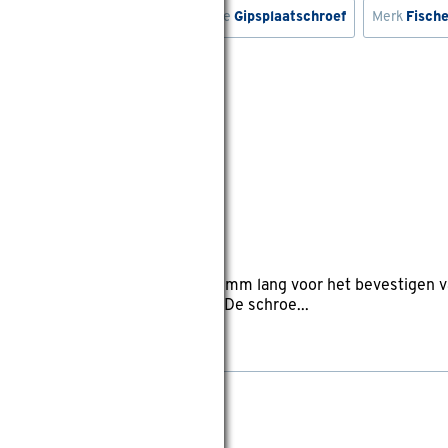
rk
Gamma
Merk
Toggler
Type
Gipsplaatschroef
Merk
Fische
wis filters
300 stuks
eviews
 schroeven (300 stuks) van 35 mm lang voor het bevestigen v
elen, Plagyp-profielen of hout. De schroe...
wis filters