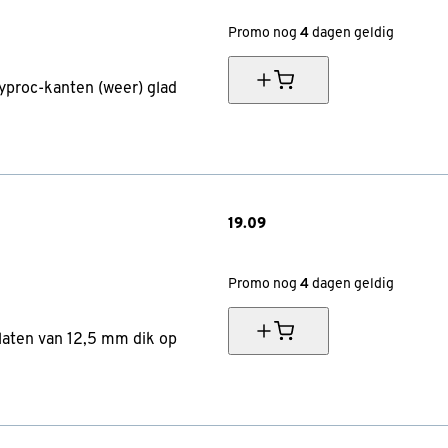
Promo nog
4
dagen geldig
yproc-kanten (weer) glad
19.
09
20% korting vanaf €70
Promo nog
4
dagen geldig
laten van 12,5 mm dik op