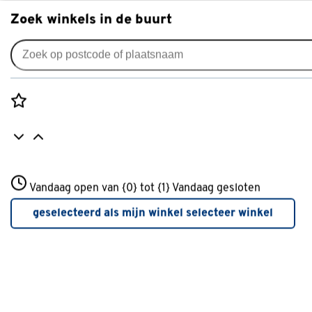
Zoek winkels in de buurt
Audio & video accessoires
Je gekozen filters:
wis filters
Rozenstraat 3
Vandaag open van {0} tot {1}
Merk
Q-link
Vandaag gesloten
3772JH Amersfoort
+31 01234567
geselecteerd als mijn winkel
selecteer winkel
Meer over deze winkel
Type
Adapter
(8)