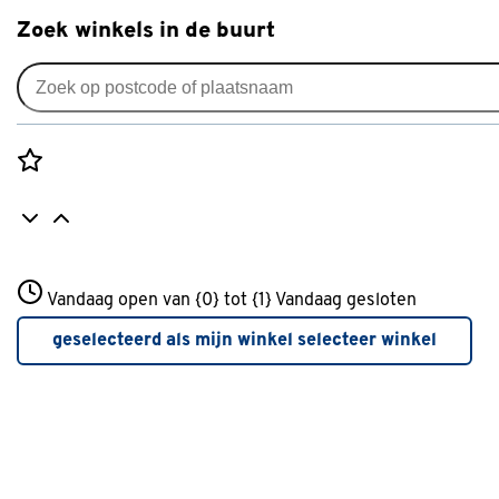
Zoek winkels in de buurt
Deurklinken
Je gekozen filters:
wis filters
Rozenstraat 3
Vandaag open van {0} tot {1}
Type
Deurgreep
Vandaag gesloten
3772JH Amersfoort
+31 01234567
geselecteerd als mijn winkel
selecteer winkel
Meer over deze winkel
Kleurfamilie
Zwart
(3)