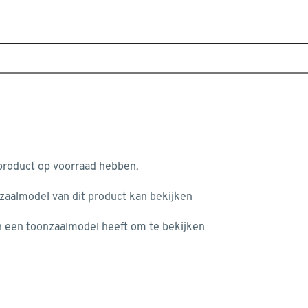
Sluiten
ken
Home
Assortiment
Sanitair
Badkamer accessoires
Je gekozen filters:
aan je winkelwagen
 product op voorraad hebben.
Type
Handdoekhaak
nzaalmodel van dit product kan bekijken
n je winkelwagen:
én een toonzaalmodel heeft om te bekijken
Type
Handdoekrek
(47)
Doucherek
(62)
misgegaan...