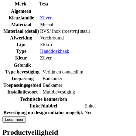
Merk
Tesa
Algemeen
Kleurfamilie
Zilver
Materiaal
Metaal
Materiaal (detail)
RVS/ Inox (roestvrij staal)
Afwerking
Verchroomd
Lijn
Ekkro
Type
Handdoekhaak
Kleur
Zilver
Gebruik
Type bevestiging
Verlijmen contactlijm
Toepassing
Badkamer
Toepassingsgebied
Badkamer
Installatiesoort
Muurbevestiging
Technische kenmerken
Enkel/dubbel
Enkel
Bevestiging op designradiator mogelijk
Nee
Lees meer
Productveiligheid