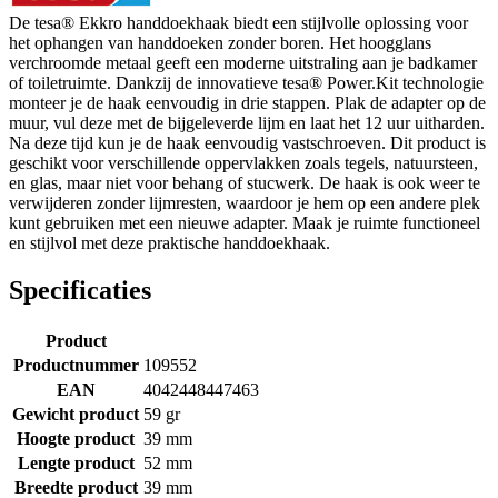
De tesa® Ekkro handdoekhaak biedt een stijlvolle oplossing voor
het ophangen van handdoeken zonder boren. Het hoogglans
verchroomde metaal geeft een moderne uitstraling aan je badkamer
of toiletruimte. Dankzij de innovatieve tesa® Power.Kit technologie
monteer je de haak eenvoudig in drie stappen. Plak de adapter op de
muur, vul deze met de bijgeleverde lijm en laat het 12 uur uitharden.
Na deze tijd kun je de haak eenvoudig vastschroeven. Dit product is
geschikt voor verschillende oppervlakken zoals tegels, natuursteen,
en glas, maar niet voor behang of stucwerk. De haak is ook weer te
verwijderen zonder lijmresten, waardoor je hem op een andere plek
kunt gebruiken met een nieuwe adapter. Maak je ruimte functioneel
en stijlvol met deze praktische handdoekhaak.
Specificaties
Product
Productnummer
109552
EAN
4042448447463
Gewicht product
59 gr
Hoogte product
39 mm
Lengte product
52 mm
Breedte product
39 mm