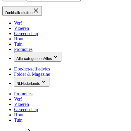
Zoekbalk sluiten
Verf
Vloeren
Gereedschap
Hout
Tuin
Promoties
Alle categorieën
Alles
Doe-het-zelf advies
Folder & Magazine
NL
Nederlands
Promoties
Verf
Vloeren
Gereedschap
Hout
Tuin