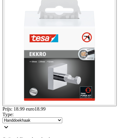
Prijs: 18.99 euro
18
.
99
Type
: