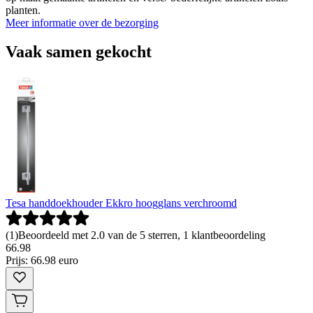
planten.
Meer informatie over de bezorging
Vaak samen gekocht
Tesa handdoekhouder Ekkro hoogglans verchroomd
(
1
)
Beoordeeld met 2.0 van de 5 sterren, 1 klantbeoordeling
66
.
98
Prijs: 66.98 euro