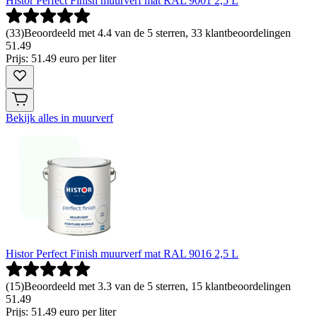
Histor Perfect Finish muurverf mat RAL 9001 2,5 L
(
33
)
Beoordeeld met 4.4 van de 5 sterren, 33 klantbeoordelingen
51
.
49
Prijs: 51.49 euro per liter
Bekijk alles in muurverf
Histor Perfect Finish muurverf mat RAL 9016 2,5 L
(
15
)
Beoordeeld met 3.3 van de 5 sterren, 15 klantbeoordelingen
51
.
49
Prijs: 51.49 euro per liter