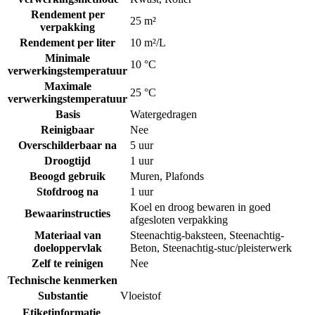
Rendement per
25 m²
verpakking
Rendement per liter
10 m²/L
Minimale
10 °C
verwerkingstemperatuur
Maximale
25 °C
verwerkingstemperatuur
Basis
Watergedragen
Reinigbaar
Nee
Overschilderbaar na
5 uur
Droogtijd
1 uur
Beoogd gebruik
Muren
,
Plafonds
Stofdroog na
1 uur
Koel en droog bewaren in goed
Bewaarinstructies
afgesloten verpakking
Materiaal van
Steenachtig-baksteen
,
Steenachtig-
doeloppervlak
Beton
,
Steenachtig-stuc/pleisterwerk
Zelf te reinigen
Nee
Technische kenmerken
Substantie
Vloeistof
Etiketinformatie