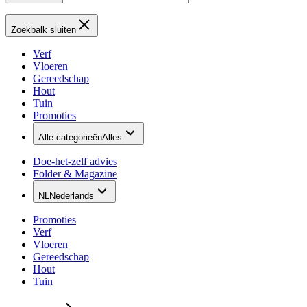
Zoekbalk sluiten
Verf
Vloeren
Gereedschap
Hout
Tuin
Promoties
Alle categorieën
Alles
Doe-het-zelf advies
Folder & Magazine
NL
Nederlands
Promoties
Verf
Vloeren
Gereedschap
Hout
Tuin