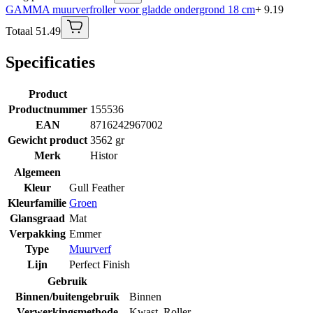
GAMMA muurverfroller voor gladde ondergrond 18 cm
+ 9.19
Totaal 51.49
Specificaties
Product
Productnummer
155536
EAN
8716242967002
Gewicht product
3562 gr
Merk
Histor
Algemeen
Kleur
Gull Feather
Kleurfamilie
Groen
Glansgraad
Mat
Verpakking
Emmer
Type
Muurverf
Lijn
Perfect Finish
Gebruik
Binnen/buitengebruik
Binnen
Verwerkingsmethode
Kwast
,
Roller