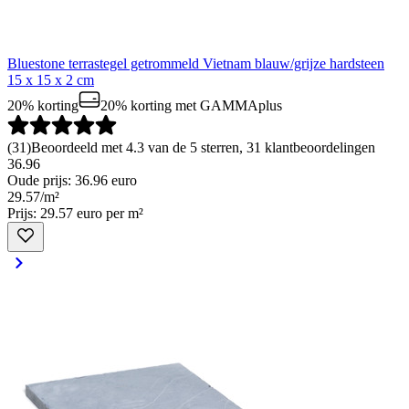
Bluestone terrastegel getrommeld Vietnam blauw/grijze hardsteen
15 x 15 x 2 cm
20% korting
20% korting
met GAMMAplus
(
31
)
Beoordeeld met 4.3 van de 5 sterren, 31 klantbeoordelingen
36.96
Oude prijs: 36.96 euro
29
.
57
/
m²
Prijs: 29.57 euro per m²