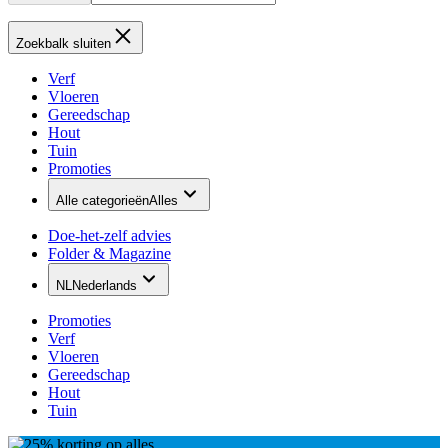
Zoekbalk sluiten
Verf
Vloeren
Gereedschap
Hout
Tuin
Promoties
Alle categorieën
Alles
Doe-het-zelf advies
Folder & Magazine
NL
Nederlands
Promoties
Verf
Vloeren
Gereedschap
Hout
Tuin