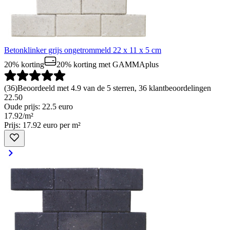
Betonklinker grijs ongetrommeld 22 x 11 x 5 cm
20% korting
20% korting
met GAMMAplus
(
36
)
Beoordeeld met 4.9 van de 5 sterren, 36 klantbeoordelingen
22.50
Oude prijs: 22.5 euro
17
.
92
/
m²
Prijs: 17.92 euro per m²