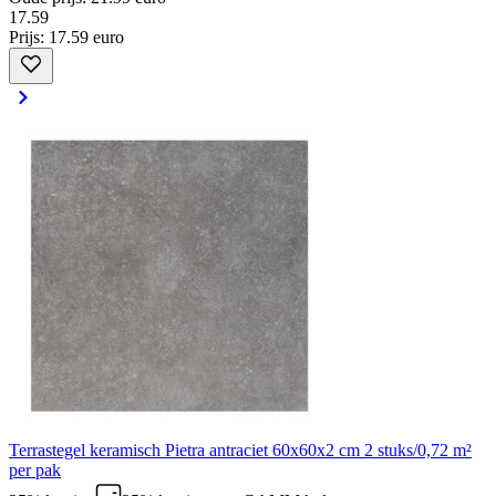
17
.
59
Prijs: 17.59 euro
Terrastegel keramisch Pietra antraciet 60x60x2 cm 2 stuks/0,72 m²
per pak