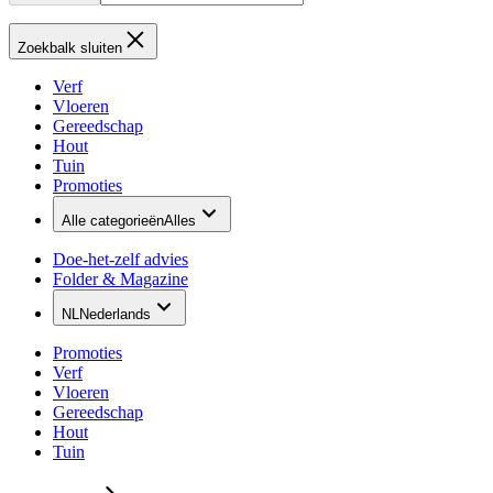
Zoekbalk sluiten
Verf
Vloeren
Gereedschap
Hout
Tuin
Promoties
Alle categorieën
Alles
Doe-het-zelf advies
Folder & Magazine
NL
Nederlands
Promoties
Verf
Vloeren
Gereedschap
Hout
Tuin