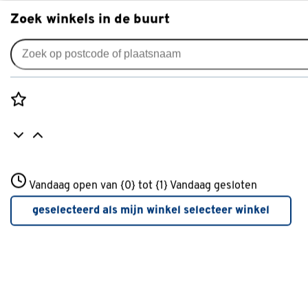
Zoek winkels in de buurt
Tuinmeubelen
Populaire filters
Rozenstraat 3
Vandaag open van {0} tot {1}
Vandaag gesloten
3772JH Amersfoort
Kunststof
Kunststof
(42)
+31 01234567
geselecteerd als mijn winkel
selecteer winkel
Meer over deze winkel
Eettafelstoel
Eettafelstoel
(52)
Wakefield
Wakefield
(26)
Metaal
Metaal
(31)