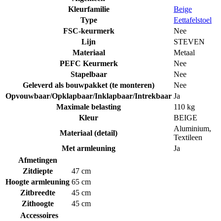
Kleurfamilie
Beige
Type
Eettafelstoel
FSC-keurmerk
Nee
Lijn
STEVEN
Materiaal
Metaal
PEFC Keurmerk
Nee
Stapelbaar
Nee
Geleverd als bouwpakket (te monteren)
Nee
Opvouwbaar/Opklapbaar/Inklapbaar/Intrekbaar
Ja
Maximale belasting
110 kg
Kleur
BEIGE
Aluminium
,
Materiaal (detail)
Textileen
Met armleuning
Ja
Afmetingen
Zitdiepte
47 cm
Hoogte armleuning
65 cm
Zitbreedte
45 cm
Zithoogte
45 cm
Accessoires