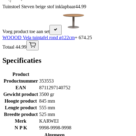
Tuinstoel Steven beige stof inklapbaar
44.99
Voeg product toe aan set
WOOOD Vela tuintafel rond ø122cm
+ 674.25
Totaal 44.99
Specificaties
Product
Productnummer
353553
EAN
8711297140752
Gewicht product
3500 gr
Hoogte product
845 mm
Lengte product
555 mm
Breedte product
525 mm
Merk
KARWEI
N P K
9998-9998-9998
Algemeen