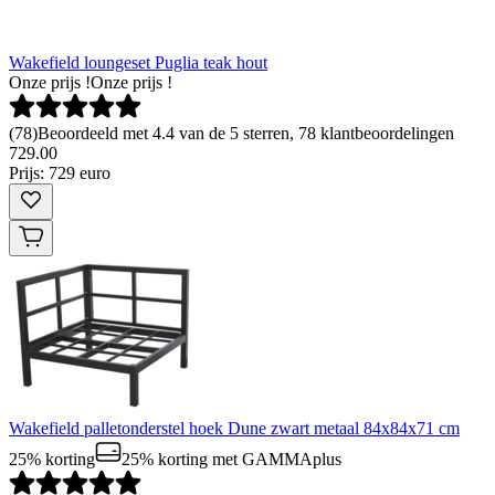
Wakefield loungeset Puglia teak hout
Onze prijs !
Onze prijs !
(
78
)
Beoordeeld met 4.4 van de 5 sterren, 78 klantbeoordelingen
729
.
00
Prijs: 729 euro
Wakefield palletonderstel hoek Dune zwart metaal 84x84x71 cm
25% korting
25% korting
met GAMMAplus