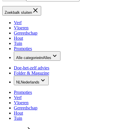
Zoekbalk sluiten
Verf
Vloeren
Gereedschap
Hout
Tuin
Promoties
Alle categorieën
Alles
Doe-het-zelf advies
Folder & Magazine
NL
Nederlands
Promoties
Verf
Vloeren
Gereedschap
Hout
Tuin