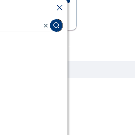
Sluiten
Sluiten
ls en tuinsets