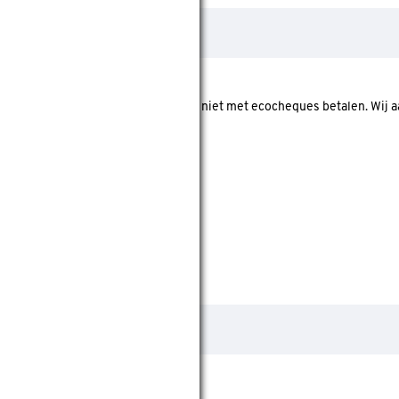
 In onze webshop kan je vooralsnog niet met ecocheques betalen. Wij
roduct op voorraad is.