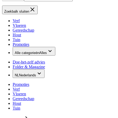
Zoekbalk sluiten
Verf
Vloeren
Gereedschap
Hout
Tuin
Promoties
Alle categorieën
Alles
Doe-het-zelf advies
Folder & Magazine
NL
Nederlands
Promoties
Verf
Vloeren
Gereedschap
Hout
Tuin