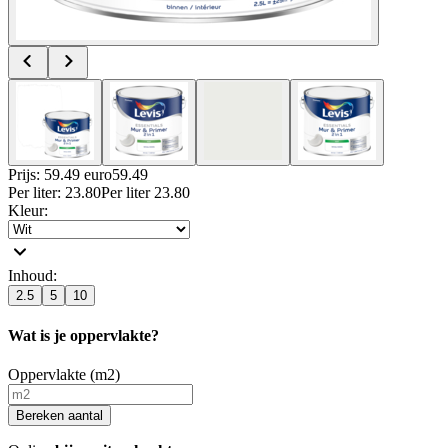
Prijs: 59.49 euro
59
.
49
Per
liter
:
23.80
Per
liter
23.80
Kleur
:
Inhoud
:
2.5
5
10
Wat is je oppervlakte?
Oppervlakte (m2)
Bereken aantal