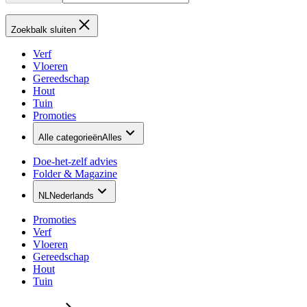
Zoekbalk sluiten
Verf
Vloeren
Gereedschap
Hout
Tuin
Promoties
Alle categorieën
Alles
Doe-het-zelf advies
Folder & Magazine
NL
Nederlands
Promoties
Verf
Vloeren
Gereedschap
Hout
Tuin