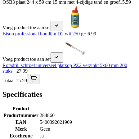
OSB3 plaat 244 x 59 cm 15 mm met 4-zijdige tand en groef
15.59
Voeg product toe aan set
Bison professional houtlijm D2 wit 250 g
+ 6.99
Voeg product toe aan set
Rotadrill schroef universeel platkop PZ2 verzinkt 5x60 mm 200
stuks
+ 27.99
Totaal 15.59
Specificaties
Product
Productnummer
284860
EAN
5400392021969
Merk
Geen
Ecocheque
Ja