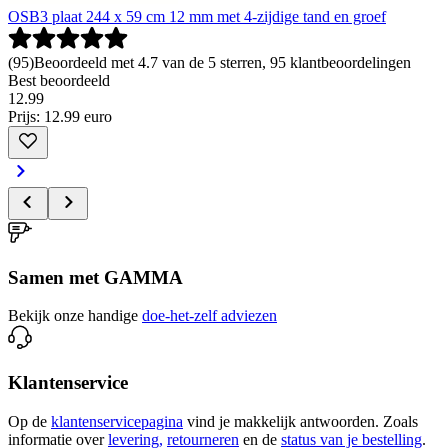
OSB3 plaat 244 x 59 cm 12 mm met 4-zijdige tand en groef
(
95
)
Beoordeeld met 4.7 van de 5 sterren, 95 klantbeoordelingen
Best beoordeeld
12
.
99
Prijs: 12.99 euro
Samen met GAMMA
Bekijk onze handige
doe-het-zelf adviezen
Klantenservice
Op de
klantenservicepagina
vind je makkelijk antwoorden. Zoals
informatie over
levering,
retourneren
en de
status van je bestelling
.