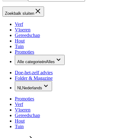
Zoekbalk sluiten
Verf
Vloeren
Gereedschap
Hout
Tuin
Promoties
Alle categorieën
Alles
Doe-het-zelf advies
Folder & Magazine
NL
Nederlands
Promoties
Verf
Vloeren
Gereedschap
Hout
Tuin