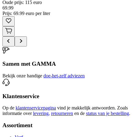
Oude prijs: 115 euro
69
.
99
Prijs: 69.99 euro per liter
Samen met GAMMA
Bekijk onze handige
doe-het-zelf adviezen
Klantenservice
Op de
klantenservicepagina
vind je makkelijk antwoorden. Zoals
informatie over
levering,
retourneren
en de
status van je bestelling
.
Assortiment