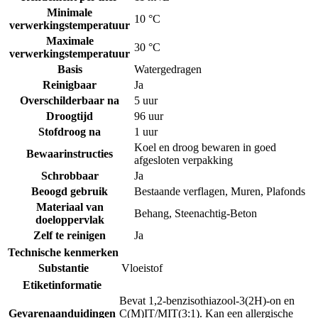
Minimale
10 °C
verwerkingstemperatuur
Maximale
30 °C
verwerkingstemperatuur
Basis
Watergedragen
Reinigbaar
Ja
Overschilderbaar na
5 uur
Droogtijd
96 uur
Stofdroog na
1 uur
Koel en droog bewaren in goed
Bewaarinstructies
afgesloten verpakking
Schrobbaar
Ja
Beoogd gebruik
Bestaande verflagen
,
Muren
,
Plafonds
Materiaal van
Behang
,
Steenachtig-Beton
doeloppervlak
Zelf te reinigen
Ja
Technische kenmerken
Substantie
Vloeistof
Etiketinformatie
Bevat 1,2-benzisothiazool-3(2H)-on en
Gevarenaanduidingen
C(M)IT/MIT(3:1). Kan een allergische