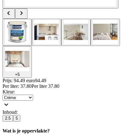
+
5
Prijs: 94.49 euro
94
.
49
Per
liter
:
37.80
Per
liter
37.80
Kleur
:
Inhoud
:
2.5
5
Wat is je oppervlakte?