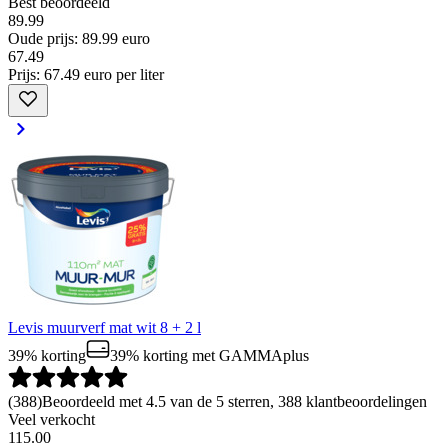
Best beoordeeld
89.99
Oude prijs: 89.99 euro
67
.
49
Prijs: 67.49 euro per liter
Levis muurverf mat wit 8 + 2 l
39% korting
39% korting
met GAMMAplus
(
388
)
Beoordeeld met 4.5 van de 5 sterren, 388 klantbeoordelingen
Veel verkocht
115.00