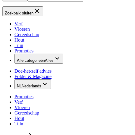
Zoekbalk sluiten
Verf
Vloeren
Gereedschap
Hout
Tuin
Promoties
Alle categorieën
Alles
Doe-het-zelf advies
Folder & Magazine
NL
Nederlands
Promoties
Verf
Vloeren
Gereedschap
Hout
Tuin