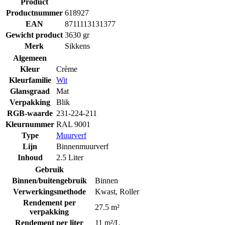
Product
Productnummer
618927
EAN
8711113131377
Gewicht product
3630 gr
Merk
Sikkens
Algemeen
Kleur
Crème
Kleurfamilie
Wit
Glansgraad
Mat
Verpakking
Blik
RGB-waarde
231-224-211
Kleurnummer
RAL 9001
Type
Muurverf
Lijn
Binnenmuurverf
Inhoud
2.5 Liter
Gebruik
Binnen/buitengebruik
Binnen
Verwerkingsmethode
Kwast
,
Roller
Rendement per
27.5 m²
verpakking
Rendement per liter
11 m²/L