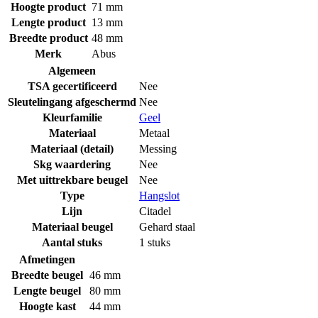
Hoogte product
71 mm
Lengte product
13 mm
Breedte product
48 mm
Merk
Abus
Algemeen
TSA gecertificeerd
Nee
Sleutelingang afgeschermd
Nee
Kleurfamilie
Geel
Materiaal
Metaal
Materiaal (detail)
Messing
Skg waardering
Nee
Met uittrekbare beugel
Nee
Type
Hangslot
Lijn
Citadel
Materiaal beugel
Gehard staal
Aantal stuks
1 stuks
Afmetingen
Breedte beugel
46 mm
Lengte beugel
80 mm
Hoogte kast
44 mm