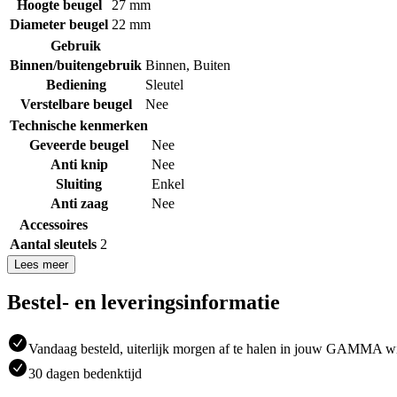
Hoogte beugel
27 mm
Diameter beugel
22 mm
Gebruik
Binnen/buitengebruik
Binnen
,
Buiten
Bediening
Sleutel
Verstelbare beugel
Nee
Technische kenmerken
Geveerde beugel
Nee
Anti knip
Nee
Sluiting
Enkel
Anti zaag
Nee
Accessoires
Aantal sleutels
2
Lees meer
Bestel- en leveringsinformatie
Vandaag besteld, uiterlijk morgen af te halen in jouw GAMMA w
30 dagen bedenktijd