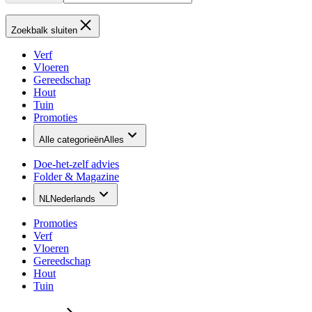
Zoekbalk sluiten
Verf
Vloeren
Gereedschap
Hout
Tuin
Promoties
Alle categorieën
Alles
Doe-het-zelf advies
Folder & Magazine
NL
Nederlands
Promoties
Verf
Vloeren
Gereedschap
Hout
Tuin