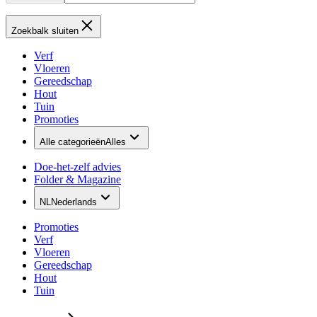
Zoekbalk sluiten
Verf
Vloeren
Gereedschap
Hout
Tuin
Promoties
Alle categorieën
Alles
Doe-het-zelf advies
Folder & Magazine
NL
Nederlands
Promoties
Verf
Vloeren
Gereedschap
Hout
Tuin