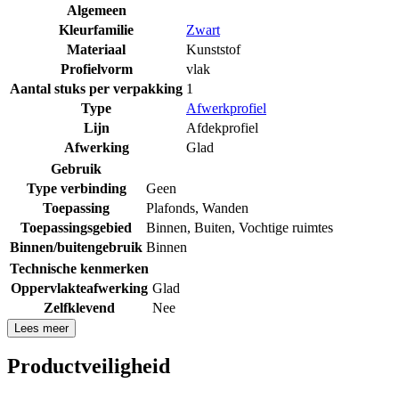
Algemeen
Kleurfamilie
Zwart
Materiaal
Kunststof
Profielvorm
vlak
Aantal stuks per verpakking
1
Type
Afwerkprofiel
Lijn
Afdekprofiel
Afwerking
Glad
Gebruik
Type verbinding
Geen
Toepassing
Plafonds
,
Wanden
Toepassingsgebied
Binnen
,
Buiten
,
Vochtige ruimtes
Binnen/buitengebruik
Binnen
Technische kenmerken
Oppervlakteafwerking
Glad
Zelfklevend
Nee
Lees meer
Productveiligheid