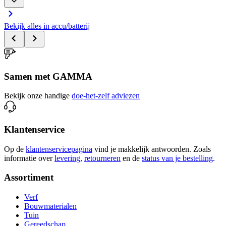
Bekijk alles in accu/batterij
Samen met GAMMA
Bekijk onze handige
doe-het-zelf adviezen
Klantenservice
Op de
klantenservicepagina
vind je makkelijk antwoorden. Zoals
informatie over
levering,
retourneren
en de
status van je bestelling
.
Assortiment
Verf
Bouwmaterialen
Tuin
Gereedschap