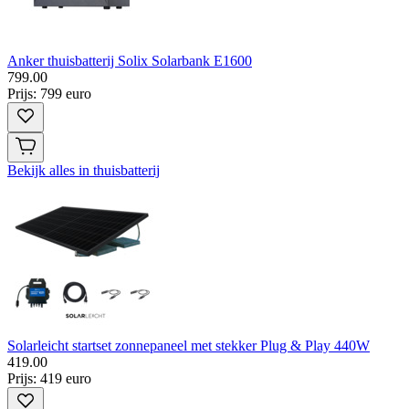
Anker thuisbatterij Solix Solarbank E1600
799
.
00
Prijs: 799 euro
Bekijk alles in thuisbatterij
Solarleicht startset zonnepaneel met stekker Plug & Play 440W
419
.
00
Prijs: 419 euro