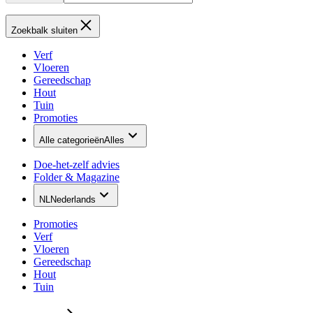
Zoekbalk sluiten
Verf
Vloeren
Gereedschap
Hout
Tuin
Promoties
Alle categorieën
Alles
Doe-het-zelf advies
Folder & Magazine
NL
Nederlands
Promoties
Verf
Vloeren
Gereedschap
Hout
Tuin