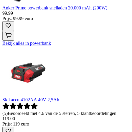
Anker Prime powerbank snelladen 20.000 mAh (200W)
99
.
99
Prijs: 99.99 euro
Bekijk alles in powerbank
Skil accu 4102AA 40V 2,5Ah
(
5
)
Beoordeeld met 4.6 van de 5 sterren, 5 klantbeoordelingen
119
.
00
Prijs: 119 euro