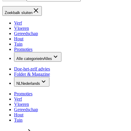
Zoekbalk sluiten
Verf
Vloeren
Gereedschap
Hout
Tuin
Promoties
Alle categorieën
Alles
Doe-het-zelf advies
Folder & Magazine
NL
Nederlands
Promoties
Verf
Vloeren
Gereedschap
Hout
Tuin