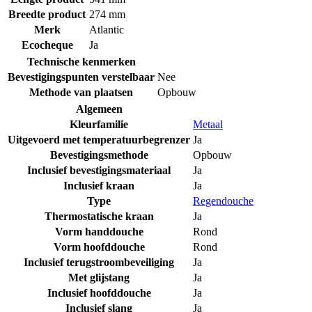
Breedte product
274 mm
Merk
Atlantic
Ecocheque
Ja
Technische kenmerken
Bevestigingspunten verstelbaar
Nee
Methode van plaatsen
Opbouw
Algemeen
Kleurfamilie
Metaal
Uitgevoerd met temperatuurbegrenzer
Ja
Bevestigingsmethode
Opbouw
Inclusief bevestigingsmateriaal
Ja
Inclusief kraan
Ja
Type
Regendouche
Thermostatische kraan
Ja
Vorm handdouche
Rond
Vorm hoofddouche
Rond
Inclusief terugstroombeveiliging
Ja
Met glijstang
Ja
Inclusief hoofddouche
Ja
Inclusief slang
Ja