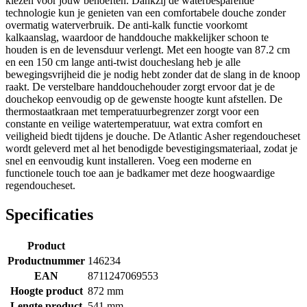
kiezen voor jouw behoeften. Dankzij de waterbesparende
technologie kun je genieten van een comfortabele douche zonder
overmatig waterverbruik. De anti-kalk functie voorkomt
kalkaanslag, waardoor de handdouche makkelijker schoon te
houden is en de levensduur verlengt. Met een hoogte van 87.2 cm
en een 150 cm lange anti-twist doucheslang heb je alle
bewegingsvrijheid die je nodig hebt zonder dat de slang in de knoop
raakt. De verstelbare handdouchehouder zorgt ervoor dat je de
douchekop eenvoudig op de gewenste hoogte kunt afstellen. De
thermostaatkraan met temperatuurbegrenzer zorgt voor een
constante en veilige watertemperatuur, wat extra comfort en
veiligheid biedt tijdens je douche. De Atlantic Asher regendoucheset
wordt geleverd met al het benodigde bevestigingsmateriaal, zodat je
snel en eenvoudig kunt installeren. Voeg een moderne en
functionele touch toe aan je badkamer met deze hoogwaardige
regendoucheset.
Specificaties
Product
Productnummer
146234
EAN
8711247069553
Hoogte product
872 mm
Lengte product
541 mm