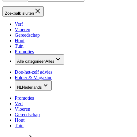
Zoekbalk sluiten
Verf
Vloeren
Gereedschap
Hout
Tuin
Promoties
Alle categorieën
Alles
Doe-het-zelf advies
Folder & Magazine
NL
Nederlands
Promoties
Verf
Vloeren
Gereedschap
Hout
Tuin