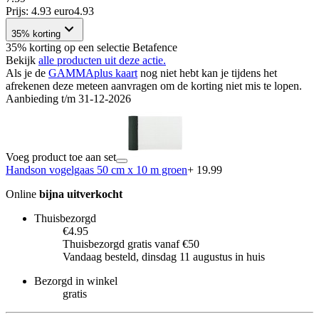
Prijs: 4.93 euro
4
.
93
35% korting
35% korting op een selectie Betafence
Bekijk
alle producten uit deze actie.
Als je de
GAMMAplus kaart
nog niet hebt kan je tijdens het
afrekenen deze meteen aanvragen om de korting niet mis te lopen.
Aanbieding t/m 31-12-2026
Voeg product toe aan set
Handson vogelgaas 50 cm x 10 m groen
+ 19.99
Online
bijna uitverkocht
Thuisbezorgd
€4.95
Thuisbezorgd gratis vanaf €50
Vandaag besteld, dinsdag 11 augustus in huis
Bezorgd in winkel
gratis