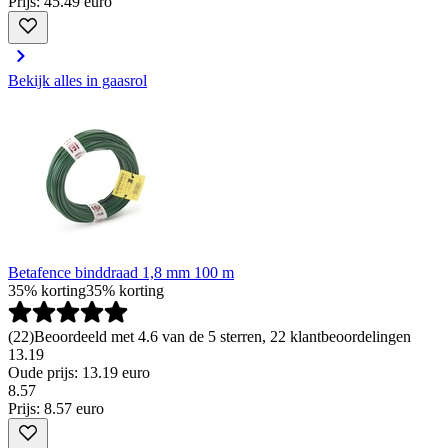
Prijs: 45.49 euro
Bekijk alles in gaasrol
Betafence binddraad 1,8 mm 100 m
35% korting
35% korting
(
22
)
Beoordeeld met 4.6 van de 5 sterren, 22 klantbeoordelingen
13.19
Oude prijs: 13.19 euro
8
.
57
Prijs: 8.57 euro