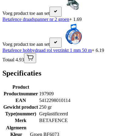
Voeg product toe aan set
Betafence draadspanner nr 2 groen
+ 1.69
Voeg product toe aan set
Betafence hobbydraad rol verzinkt 1 mm 50 m
+ 6.19
Totaal 4.93
Specificaties
Product
Productnummer
197909
EAN
5412298010114
Gewicht product
250 gr
Type(nummer)
Geplastificeerd
Merk
BETAFENCE
Algemeen
Kleur
Groen BF6073