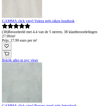
GAMMA click vinyl Volera grijs eiken houtlook
(
38
)
Beoordeeld met 4.4 van de 5 sterren, 38 klantbeoordelingen
27
.
99
/
m²
Prijs: 27.99 euro per m²
Bekijk alles in pvc vloer
GAMMA click vinyl Burano tegel grijs betonlook