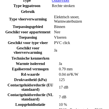
Type
Ondervloer
Type legpatroon
Rechte stroken
Gebruik
Elektrisch snoer
,
Type vloerverwarming
Warmwaterbuizen
Toepassingsgebied
Binnen
Geschikt voor appartement
Nee
Toepassing
Vloeren
Geschikt voor type vloer
PVC click
Geschikt voor
Ja
vloerverwarming
Technische kenmerken
Warmte isolerend
Ja
Egaliserend vermogen
0.79 mm
Rd-waarde
0.04 m²K/W
Drukvastheid (kPa)
125
Contactgeluidsreductie (EU
17 dB
standaard)
Contactgeluidsreductie (NL
7 dB
standaard)
Loopgeluidisolatie
10 %