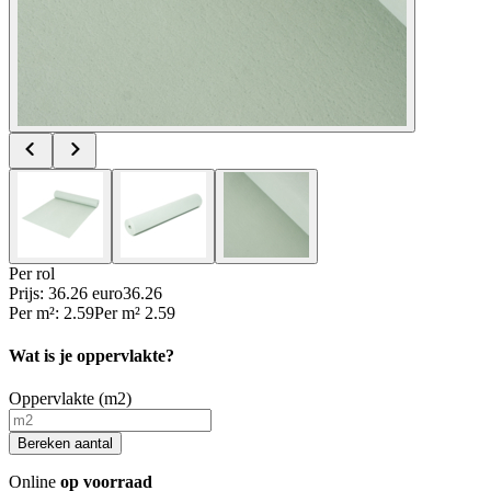
Per
rol
Prijs: 36.26 euro
36
.
26
Per
m²
:
2.59
Per
m²
2.59
Wat is je oppervlakte?
Oppervlakte (m2)
Bereken aantal
Online
op voorraad