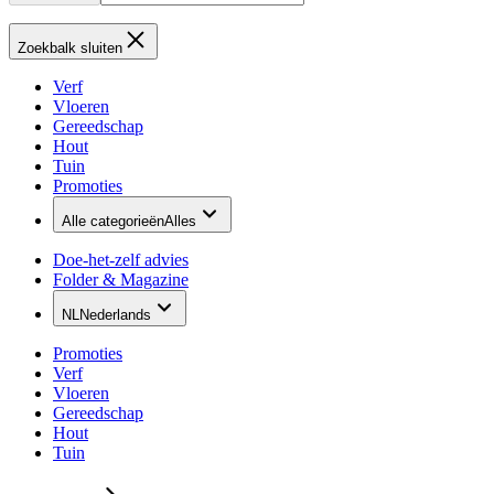
Zoekbalk sluiten
Verf
Vloeren
Gereedschap
Hout
Tuin
Promoties
Alle categorieën
Alles
Doe-het-zelf advies
Folder & Magazine
NL
Nederlands
Promoties
Verf
Vloeren
Gereedschap
Hout
Tuin