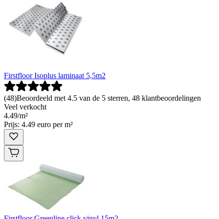
Firstfloor Isoplus laminaat 5,5m2
(
48
)
Beoordeeld met 4.5 van de 5 sterren, 48 klantbeoordelingen
Veel verkocht
4
.
49
/
m²
Prijs: 4.49 euro per m²
Firstfloor Greenline click vinyl 15m2