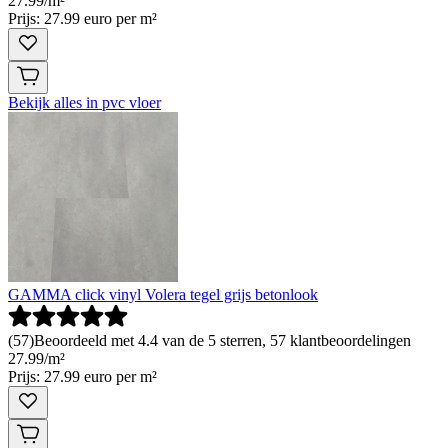
27
.
99
/
m²
Prijs: 27.99 euro per m²
Bekijk alles in pvc vloer
GAMMA click vinyl Volera tegel grijs betonlook
(
57
)
Beoordeeld met 4.4 van de 5 sterren, 57 klantbeoordelingen
27
.
99
/
m²
Prijs: 27.99 euro per m²