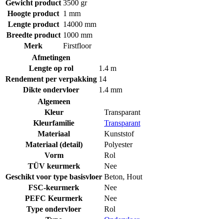
Gewicht product
3500 gr
Hoogte product
1 mm
Lengte product
14000 mm
Breedte product
1000 mm
Merk
Firstfloor
Afmetingen
Lengte op rol
1.4 m
Rendement per verpakking
14
Dikte ondervloer
1.4 mm
Algemeen
Kleur
Transparant
Kleurfamilie
Transparant
Materiaal
Kunststof
Materiaal (detail)
Polyester
Vorm
Rol
TÜV keurmerk
Nee
Geschikt voor type basisvloer
Beton
,
Hout
FSC-keurmerk
Nee
PEFC Keurmerk
Nee
Type ondervloer
Rol