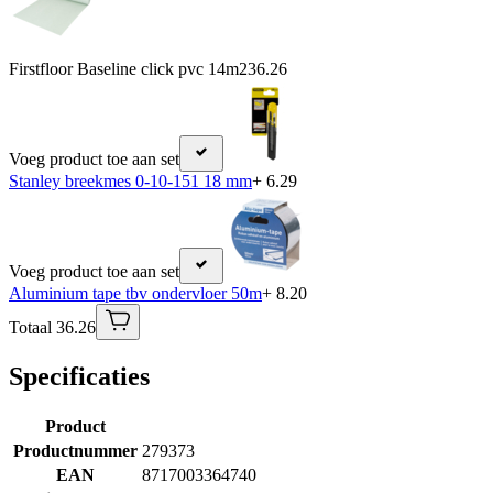
Firstfloor Baseline click pvc 14m2
36.26
Voeg product toe aan set
Stanley breekmes 0-10-151 18 mm
+ 6.29
Voeg product toe aan set
Aluminium tape tbv ondervloer 50m
+ 8.20
Totaal 36.26
Specificaties
Product
Productnummer
279373
EAN
8717003364740