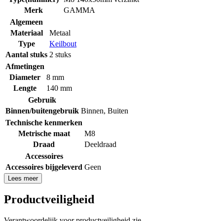
Merk
GAMMA
Algemeen
Materiaal
Metaal
Type
Keilbout
Aantal stuks
2 stuks
Afmetingen
Diameter
8 mm
Lengte
140 mm
Gebruik
Binnen/buitengebruik
Binnen
,
Buiten
Technische kenmerken
Metrische maat
M8
Draad
Deeldraad
Accessoires
Accessoires bijgeleverd
Geen
Lees meer
Productveiligheid
Verantwoordelijk voor productveiligheid zie