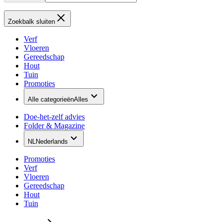
Zoekbalk sluiten
Verf
Vloeren
Gereedschap
Hout
Tuin
Promoties
Alle categorieën
Alles
Doe-het-zelf advies
Folder & Magazine
NL
Nederlands
Promoties
Verf
Vloeren
Gereedschap
Hout
Tuin