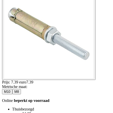
Prijs: 7.39 euro
7
.
39
Metrische maat
:
M10
M8
Online
beperkt op voorraad
Thuisbezorgd