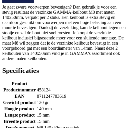
Je gaat zware voorwerpen bevestigen? Dan gebruik je voor een
stevig resultaat de verzinkte GAMMA-keilbout M8 met maten
140x50mm, verpakt per 2 stuks. Een keilbout is extra stevig en
daardoor geschikt om voorwerpen met een hoge belasting aan een
muur te bevestigen. Dankzij de verzinking kan de keilbout tegen een
stootje en zal de bout niet snel roesten. Je koopt de verzinkte
keilbout inclusief bijpassende moer voor een sluitende montage. De
maat M8 wil zeggen dat je de verzinkte keilbout bevestigt in een
voorgeboord gat met een boordiameter van 14mm. Naast deze 2
keilbouten van 140x50mm vind je in GAMMA's assortiment ook
andere maten keilbouten.
Specificaties
Product
Productnummer
458124
EAN
8711247783619
Gewicht product
120 gr
Hoogte product
140 mm
Lengte product
15 mm
Breedte product
15 mm
Type(nummer)
M8 140x50mm verzinkt