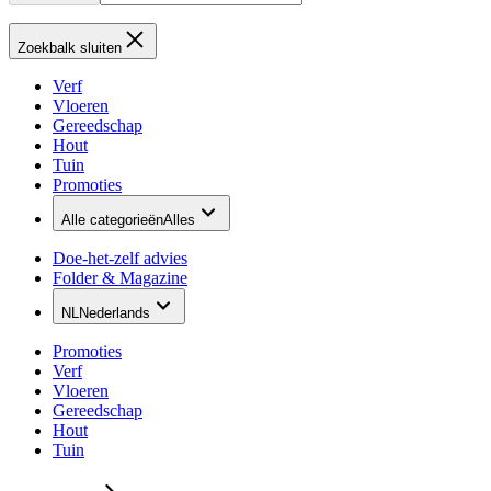
Zoekbalk sluiten
Verf
Vloeren
Gereedschap
Hout
Tuin
Promoties
Alle categorieën
Alles
Doe-het-zelf advies
Folder & Magazine
NL
Nederlands
Promoties
Verf
Vloeren
Gereedschap
Hout
Tuin