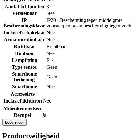
Aantal lichtpunten
3
Verstelbaar
Nee
IP
IP20 - Bescherming tegen middelgrote
Beschermingsklasse
voorwerpen; geen bescherming tegen vocht
Inclusief schakelaar
Nee
Armatuur dimbaar
Nee
Richtbaar
Richtbaar
Dimbaar
Nee
Lampfitting
E14
Type sensor
Geen
Smarthome
Geen
bediening
Smarthome
Nee
Accessoires
Inclusief lichtbron
Nee
Milieukenmerken
Recupel
Ja
Lees meer
Productveiligheid