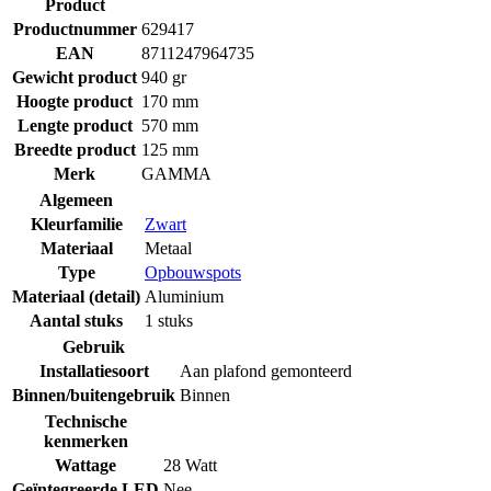
Product
Productnummer
629417
EAN
8711247964735
Gewicht product
940 gr
Hoogte product
170 mm
Lengte product
570 mm
Breedte product
125 mm
Merk
GAMMA
Algemeen
Kleurfamilie
Zwart
Materiaal
Metaal
Type
Opbouwspots
Materiaal (detail)
Aluminium
Aantal stuks
1 stuks
Gebruik
Installatiesoort
Aan plafond gemonteerd
Binnen/buitengebruik
Binnen
Technische
kenmerken
Wattage
28 Watt
Geïntegreerde LED
Nee