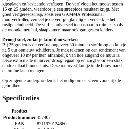
gipsplaten en bestaande verflagen. De verf vloeit het mooist tussen
15 en 25 graden, waardoor je een streeploos resultaat krijgt. Met
goed verfgereedschap, zoals een GAMMA Professional
muurverfroller, verdeel je de verf gelijkmatig en versterk je het
rustige eindbeeld. De verf is universeel toepasbaar in ruimtes zoals
de woonkamer, hal, slaapkamer, maar ook garages en kelders.
Droogt snel, zodat je kunt doorwerken
Bij 25 graden is de verf na ongeveer 30 minuten stofdroog en kun je
na 5 uur opnieuw schilderen. Je mag rekenen op een rendement van
ongeveer 10 m² per liter, afhankelijk van hoe zuigend de muur is.
Deze extra matte muurverf droogt egaal op en zorgt voor een strak
eindresultaat binnenshuis. Deze muurverf kun je in de bouwmarkt
en online laten mengen.
Op zuigende ondergronden is het nodig om eerst een voorstrijk te
gebruiken.
Specificaties
Product
Productnummer
357402
EAN
8711929124860