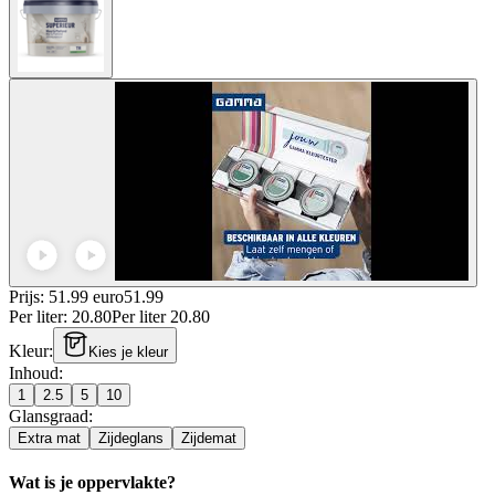
Prijs: 51.99 euro
51
.
99
Per
liter
:
20.80
Per
liter
20.80
Kleur
:
Kies je kleur
Inhoud
:
1
2.5
5
10
Glansgraad
:
Extra mat
Zijdeglans
Zijdemat
Wat is je oppervlakte?