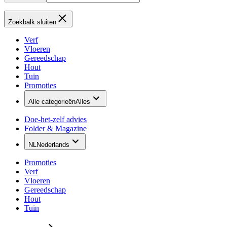
Zoekbalk sluiten
Verf
Vloeren
Gereedschap
Hout
Tuin
Promoties
Alle categorieën
Alles
Doe-het-zelf advies
Folder & Magazine
NL
Nederlands
Promoties
Verf
Vloeren
Gereedschap
Hout
Tuin