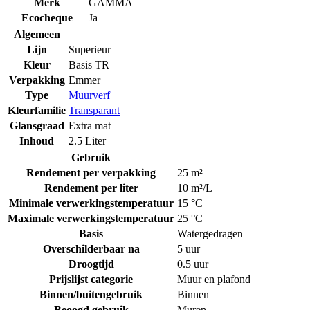
Merk
GAMMA
Ecocheque
Ja
Algemeen
Lijn
Superieur
Kleur
Basis TR
Verpakking
Emmer
Type
Muurverf
Kleurfamilie
Transparant
Glansgraad
Extra mat
Inhoud
2.5 Liter
Gebruik
Rendement per verpakking
25 m²
Rendement per liter
10 m²/L
Minimale verwerkingstemperatuur
15 °C
Maximale verwerkingstemperatuur
25 °C
Basis
Watergedragen
Overschilderbaar na
5 uur
Droogtijd
0.5 uur
Prijslijst categorie
Muur en plafond
Binnen/buitengebruik
Binnen
Beoogd gebruik
Muren