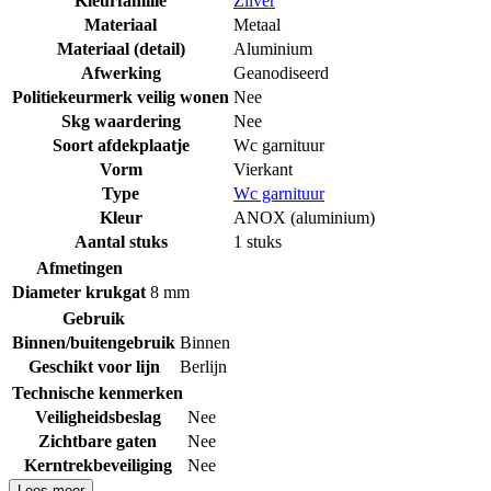
Kleurfamilie
Zilver
Materiaal
Metaal
Materiaal (detail)
Aluminium
Afwerking
Geanodiseerd
Politiekeurmerk veilig wonen
Nee
Skg waardering
Nee
Soort afdekplaatje
Wc garnituur
Vorm
Vierkant
Type
Wc garnituur
Kleur
ANOX (aluminium)
Aantal stuks
1 stuks
Afmetingen
Diameter krukgat
8 mm
Gebruik
Binnen/buitengebruik
Binnen
Geschikt voor lijn
Berlijn
Technische kenmerken
Veiligheidsbeslag
Nee
Zichtbare gaten
Nee
Kerntrekbeveiliging
Nee
Lees meer