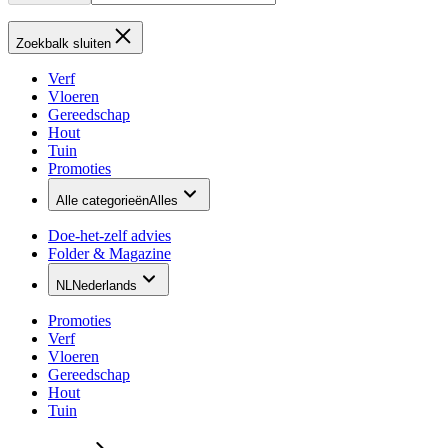
Zoekbalk sluiten
Verf
Vloeren
Gereedschap
Hout
Tuin
Promoties
Alle categorieën
Alles
Doe-het-zelf advies
Folder & Magazine
NL
Nederlands
Promoties
Verf
Vloeren
Gereedschap
Hout
Tuin