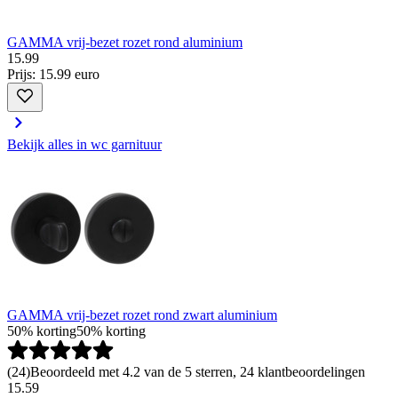
GAMMA vrij-bezet rozet rond aluminium
15
.
99
Prijs: 15.99 euro
Bekijk alles in wc garnituur
GAMMA vrij-bezet rozet rond zwart aluminium
50% korting
50% korting
(
24
)
Beoordeeld met 4.2 van de 5 sterren, 24 klantbeoordelingen
15.59