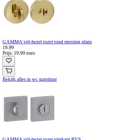
GAMMA vrij-bezet rozet rond messing glans
19
.
99
Prijs: 19.99 euro
Bekijk alles in wc garnituur
GAMMA vrij-bezet rozet vierkant RVS