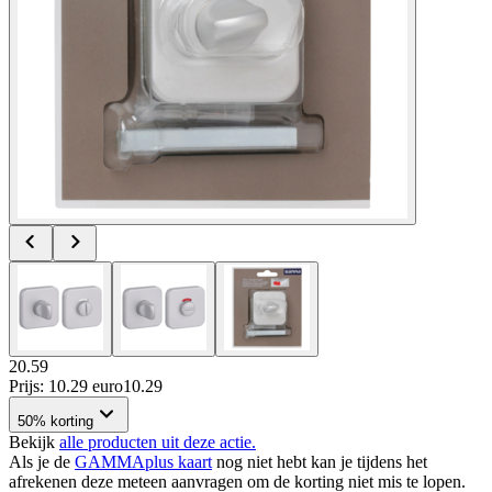
20.59
Prijs: 10.29 euro
10
.
29
50% korting
Bekijk
alle producten uit deze actie.
Als je de
GAMMAplus kaart
nog niet hebt kan je tijdens het
afrekenen deze meteen aanvragen om de korting niet mis te lopen.