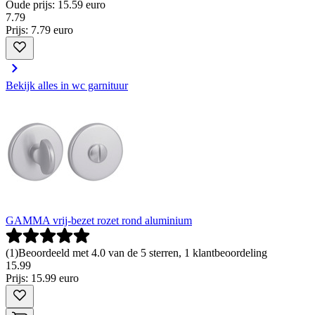
Oude prijs: 15.59 euro
7
.
79
Prijs: 7.79 euro
Bekijk alles in wc garnituur
GAMMA vrij-bezet rozet rond aluminium
(
1
)
Beoordeeld met 4.0 van de 5 sterren, 1 klantbeoordeling
15
.
99
Prijs: 15.99 euro