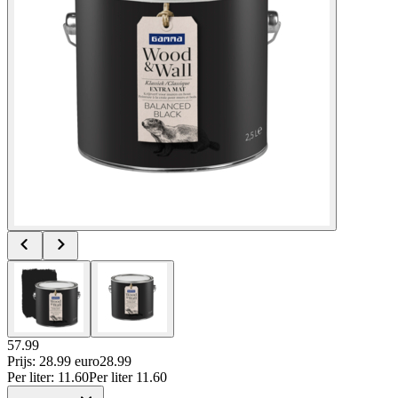
57.99
Prijs: 28.99 euro
28
.
99
Per
liter
:
11.60
Per
liter
11.60