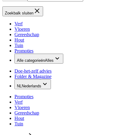
Zoekbalk sluiten
Verf
Vloeren
Gereedschap
Hout
Tuin
Promoties
Alle categorieën
Alles
Doe-het-zelf advies
Folder & Magazine
NL
Nederlands
Promoties
Verf
Vloeren
Gereedschap
Hout
Tuin