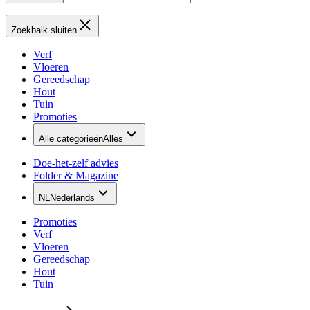
Zoekbalk sluiten
Verf
Vloeren
Gereedschap
Hout
Tuin
Promoties
Alle categorieën
Alles
Doe-het-zelf advies
Folder & Magazine
NL
Nederlands
Promoties
Verf
Vloeren
Gereedschap
Hout
Tuin